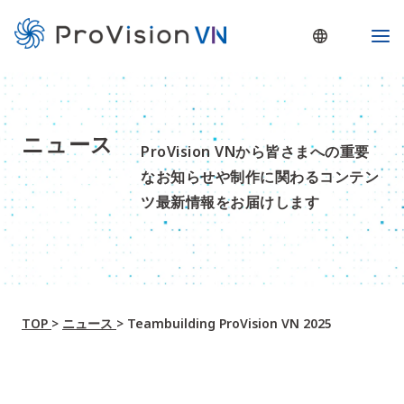
内
Ma
容
Me
を
ス
キ
ニュース
ProVision VNから皆さまへの重要
ッ
なお知らせや制作に関わるコンテン
プ
ツ最新情報をお届けします
TOP
>
ニュース
>
Teambuilding ProVision VN 2025