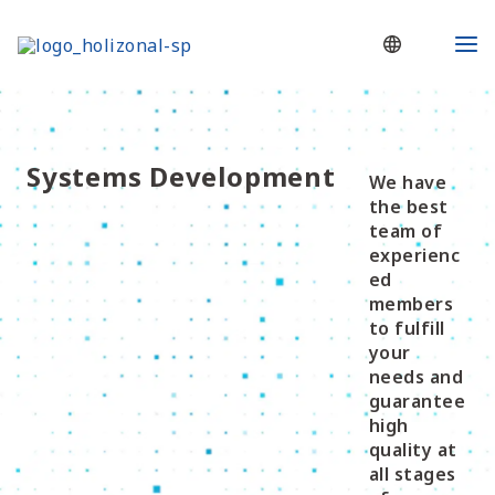
Skip
Ma
to
Me
content
Systems Development
We have
the best
team of
experienc
ed
members
to fulfill
your
needs and
guarantee
high
quality at
all stages