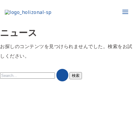
内
検
Ma
容
索
Me
を
対
ニュース
ス
象:
キ
お探しのコンテンツを見つけられませんでした。検索をお試
ッ
しください。
プ