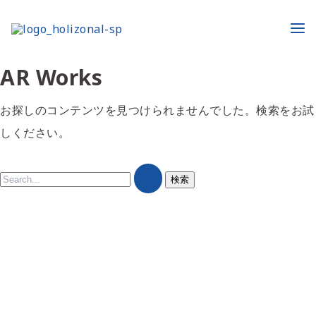
内
検
Ma
容
索
Me
を
対
AR Works
ス
象:
キ
お探しのコンテンツを見つけられませんでした。検索をお試
ッ
しください。
プ